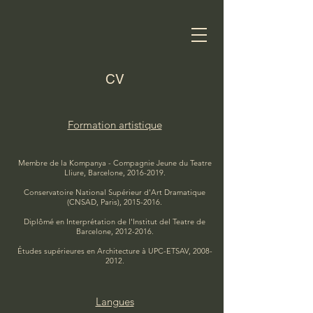
CV
Formation artistique
Membre de la Kompanya - Compagnie Jeune du Teatre
Lliure, Barcelone,
2016-2019
.
Conservatoire National Supérieur d'Art Dramatique
(CNSAD, Paris),
2015-2016
.
Diplômé en Interprétation de l'Institut del Teatre de
Barcelone,
2012-2016
.
Études supérieures en Architecture à UPC-ETSAV,
2008-
2012
.
Langues