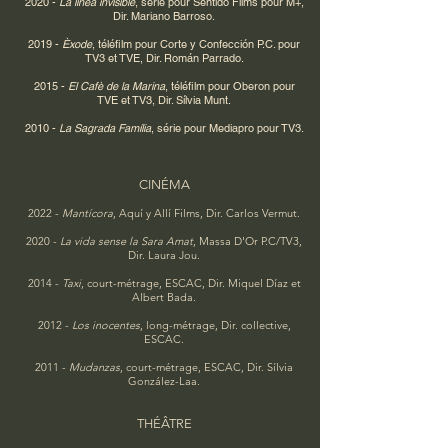
2020 -
La línea invisible
, série pour Sentido Films pour M+,
Dir. Mariano Barroso.
2019 -
Èxode
, téléfilm pour Corte y Confección P.C. pour
TV3 et TVE, Dir. Román Parrado.
2015 -
El Cafè de la Marina
, téléfilm pour Oberon pour
TVE et TV3, Dir. Sílvia Munt.
2010 -
La Sagrada Família
, série pour Mediapro pour TV3.
CINÉMA
2022 -
Mantícora
, Aquí y Allí Films, Dir. Carlos Vermut.
2020 -
La vida sense la Sara Amat
, Massa D'Or P.C/TV3,
Dir. Laura Jou.
2014 -
Taxi
, court-métrage, ESCAC, Dir. Miquel Díaz et
Albert Bada.
2012 -
Los inocentes
, long-métrage, Dir. collective,
ESCAC.
2011 -
Mudanzas
, court-métrage, ESCAC, Dir. Sílvia
González-Laa.
THÉÂTRE