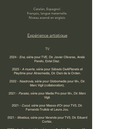
Catalan, Espagnol.
Français, langue maternelle.
Niveau avancé en anglais.
Expérience artistique
TV
2024 -
Ena
, série pour TVE, Dir. Javier Olivares, Anaïs
Pareto, Estel Diaz.
2023 -
A muerte
, série pour Sábado DeAPlaneta et
Playtime pour Atresmedia, Dir. Dani de la Orden.
2022 -
Nasdrovia
, série pour Globomedia pour M+, Dir.
Marc Vigil (collaboration).
2021 -
Paraíso
, série pour Media Pro pour M+, Dir. Marc
Vigil.
2021 -
Cucut
, série pour Massa d'Or pour TV3, Dir.
Fernando Trullols et Laura Jou.
2021 -
Moebius
, série pour Veranda pour TV3, Dir. Eduard
Cortés.