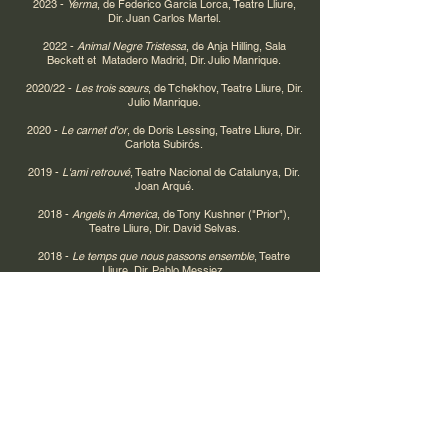
2023 -
Yerma
, de Federico Garcia Lorca, Teatre Lliure,
Dir. Juan Carlos Martel.
2022 -
Animal Negre Tristessa
, de Anja Hilling, Sala
Beckett et Matadero Madrid, Dir. Julio Manrique.
2020/22 -
Les trois sœurs
, de Tchekhov, Teatre Lliure, Dir.
Julio Manrique.
2020 -
Le carnet d'or
, de Doris Lessing, Teatre Lliure, Dir.
Carlota Subirós.
2019 -
L'ami retrouvé
, Teatre Nacional de Catalunya, Dir.
Joan Arqué.
2018 -
Angels in America
, de Tony Kushner ("Prior"),
Teatre Lliure, Dir. David Selvas.
2018 -
Le temps que nous passons ensemble
, Teatre
Lliure, Dir. Pablo Messiez.
2018 -
La Tempête
, de Shakespeare, Teatre Lliure, Dir.
Kelly Hunter.
2017 -
La Nuit des rois
, de Shakespeare, Teatre Lliure,
Dir. Pau Carrió.
2016/18 -
In memoriam
, Teatre Lliure, Dir. Lluís Pascual.
2017 -
Moby Dick
, Teatre Lliure, Dir. Juan Carlos Martel.
2014/15 -
La Souricière
, Teatro Apolo, Barcelone, Dir.