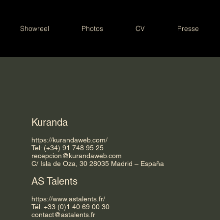
Showreel
Photos
CV
Presse
Kuranda
https://kurandaweb.com/
Tel: (+34) 91 748 95 25
recepcion@kurandaweb.com
C/ Isla de Oza, 30 28035 Madrid – España
AS Talents
https://www.astalents.fr/
Tél. +33 (0)1 40 69 00 30
contact@astalents.fr